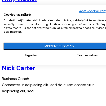
Accountant
Adatvédelmi irán
Cookies használunk
Consectetur adipiscing elit, sed do euism onsectetur
Ezt elküldhetjük látogatóink adatainak elemzésére, webhelyünk fejlesztésére
adipiscing elit, sed.
személyre szabott tartalom megjelenítésére és nagyszerű webhely-élmény
biztosítására. Ha többet szeretne tudni az általunk használt cookies, nyissa
beállításokat.
MINDENT ELFOGAD
Tagadni
Testreszabás
Nick Carter
Business Coach
Consectetur adipiscing elit, sed do euism onsectetur
adipiscing elit, sed.