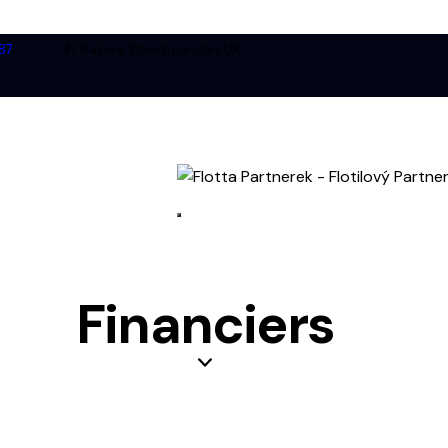
87
47 Bakery Street, London, UK
Financiers