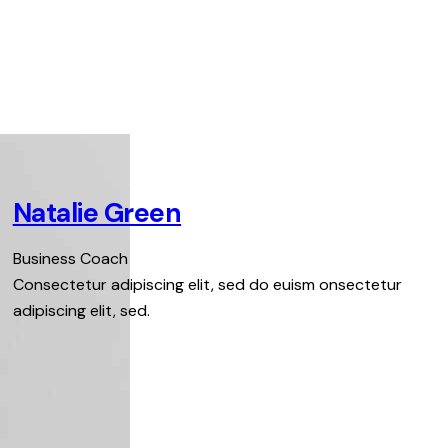
Natalie Green
Business Coach
Consectetur adipiscing elit, sed do euism onsectetur
adipiscing elit, sed.