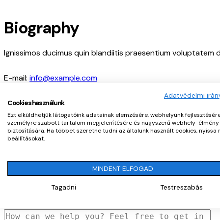
Biography
Ignissimos ducimus quin blandiitis praesentium voluptatem d
E-mail:
info@example.com
Phone:
+1 840 841 25 69
Adatvédelmi irán
Cookies használunk
Ezt elküldhetjük látogatóink adatainak elemzésére, webhelyünk fejlesztésére
Contact Form
személyre szabott tartalom megjelenítésére és nagyszerű webhely-élmény
biztosítására. Ha többet szeretne tudni az általunk használt cookies, nyissa
beállításokat.
MINDENT ELFOGAD
Tagadni
Testreszabás