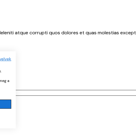
eleniti atque corrupti quos dolores et quas molestias exceptu
yelvek
,
 meg a