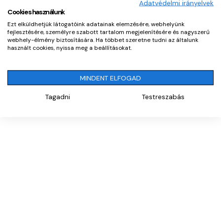
Adatvédelmi irányelvek
Flotilovypartner.sk
|
Flotilovypartner.cz
|
Flottapartnerek.hu
©
Cookies használunk
2026. All Rights Reserved.
Ezt elküldhetjük látogatóink adatainak elemzésére, webhelyünk
fejlesztésére, személyre szabott tartalom megjelenítésére és nagyszerű
webhely-élmény biztosítására. Ha többet szeretne tudni az általunk
használt cookies, nyissa meg a beállításokat.
MINDENT ELFOGAD
Tagadni
Testreszabás