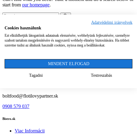
start from
our homepage
.
Adatvédelmi irányelvek
Cookies használunk
Wolt Partner
Ezt elküldhetjük látogatóink adatainak elemzésére, webhelyünk fejlesztésére, személyre
További információ
szabott tartalom megjelenítésére és nagyszerű webhely-élmény biztosítására. Ha többet
szeretne tudni az általunk használt cookies, nyissa meg a beállításokat.
contact@flottapartnerek.hu
+36 20 436 8552
MINDENT ELFOGAD
Bolt Food
Tagadni
Testreszabás
Viac Informácii
boltfood@flotilovypartner.sk
0908 579 037
Bistro.sk
Viac Informácii