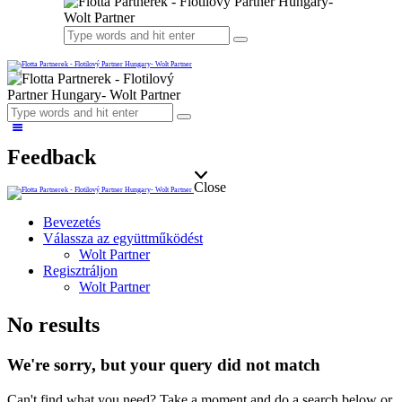
Feedback
Close
Bevezetés
Válassza az együttműködést
Wolt Partner
Regisztráljon
Wolt Partner
No results
We're sorry, but your query did not match
Can't find what you need? Take a moment and do a search below or