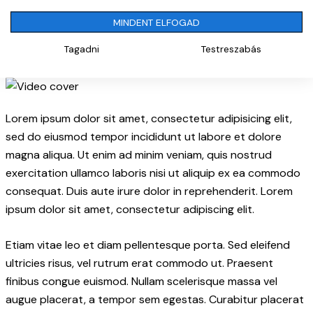
elit blandit risus, blandit maximus augue magna accumsan
MINDENT ELFOGAD
ante. Duis id mi tristique, pulvinar neque at, lobortis tortor.
Tagadni
Testreszabás
Lorem ipsum dolor sit amet, consectetur adipisicing elit,
sed do eiusmod tempor incididunt ut labore et dolore
magna aliqua. Ut enim ad minim veniam, quis nostrud
exercitation ullamco laboris nisi ut aliquip ex ea commodo
consequat. Duis aute irure dolor in reprehenderit. Lorem
ipsum dolor sit amet, consectetur adipiscing elit.
Etiam vitae leo et diam pellentesque porta. Sed eleifend
ultricies risus, vel rutrum erat commodo ut. Praesent
finibus congue euismod. Nullam scelerisque massa vel
augue placerat, a tempor sem egestas. Curabitur placerat