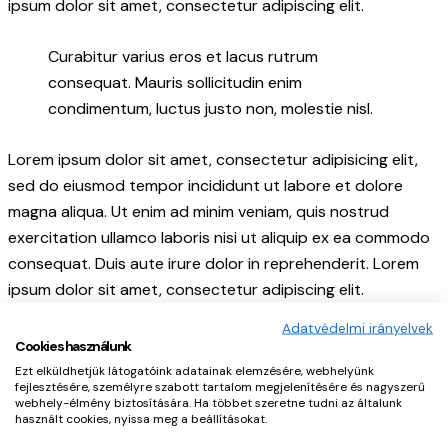
ipsum dolor sit amet, consectetur adipiscing elit.
Curabitur varius eros et lacus rutrum
consequat. Mauris sollicitudin enim
condimentum, luctus justo non, molestie nisl.
Lorem ipsum dolor sit amet, consectetur adipisicing elit,
sed do eiusmod tempor incididunt ut labore et dolore
magna aliqua. Ut enim ad minim veniam, quis nostrud
exercitation ullamco laboris nisi ut aliquip ex ea commodo
consequat. Duis aute irure dolor in reprehenderit. Lorem
ipsum dolor sit amet, consectetur adipiscing elit.
Adatvédelmi irányelvek
Cookies használunk
Creative approach to every project
Ezt elküldhetjük látogatóink adatainak elemzésére, webhelyünk
fejlesztésére, személyre szabott tartalom megjelenítésére és nagyszerű
Aenean et egestas nulla. Pellentesque habitant morbi
webhely-élmény biztosítására. Ha többet szeretne tudni az általunk
használt cookies, nyissa meg a beállításokat.
tristique senectus et netus et malesuada fames ac turpis
egestas. Fusce gravida, ligula non molestie tristique, justo