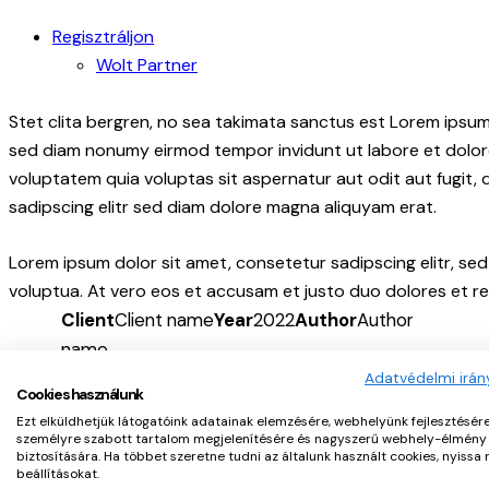
Regisztráljon
Wolt Partner
Stet clita bergren, no sea takimata sanctus est Lorem ipsum
sed diam nonumy eirmod tempor invidunt ut labore et dolor
voluptatem quia voluptas sit aspernatur aut odit aut fugit,
sadipscing elitr sed diam dolore magna aliquyam erat.
Lorem ipsum dolor sit amet, consetetur sadipscing elitr, s
voluptua. At vero eos et accusam et justo duo dolores et re
Client
Client name
Year
2022
Author
Author
name
Adatvédelmi irán
Cookies használunk
Ezt elküldhetjük látogatóink adatainak elemzésére, webhelyünk fejlesztésére
személyre szabott tartalom megjelenítésére és nagyszerű webhely-élmény
biztosítására. Ha többet szeretne tudni az általunk használt cookies, nyissa
beállításokat.