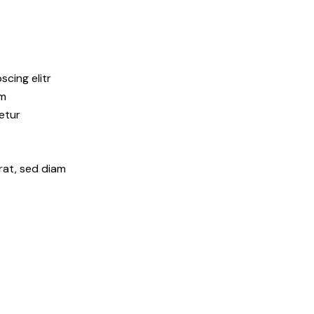
cing elitr
am
etur
rat, sed diam