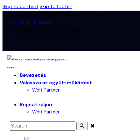
Skip to content
Skip to footer
Mon - Fri 8:00 - 18:00 / Sunday 8:00 - 14:00
1-800-458-56987
47 Bakery Street, London, UK
Bevezetés
Válassza az együttműködést
Wolt Partner
Regisztráljon
Wolt Partner