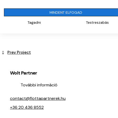
MINDENT ELFOGAD
Navigácia v článku
Tagadni
Testreszabás
Prev Project
Wolt Partner
További információ
contact@flottapartnerek.hu
+36 20 436 8552