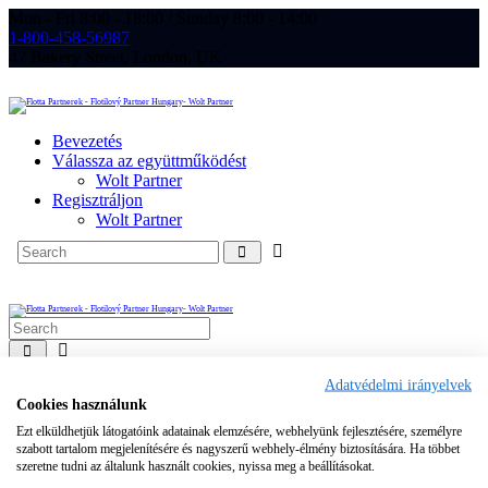
Mon - Fri 8:00 - 18:00 / Sunday 8:00 - 14:00
1-800-458-56987
47 Bakery Street, London, UK
Bevezetés
Válassza az együttműködést
Wolt Partner
Regisztráljon
Wolt Partner
Adatvédelmi irányelvek
Cookies használunk
Ezt elküldhetjük látogatóink adatainak elemzésére, webhelyünk fejlesztésére, személyre
szabott tartalom megjelenítésére és nagyszerű webhely-élmény biztosítására. Ha többet
szeretne tudni az általunk használt cookies, nyissa meg a beállításokat.